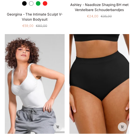
Ashley
Zwart
White
Groen
Rood
Ashley - Naadloze Shaping BH met
-
Verstelbare Schouderbandjes
Georgina
Naadloze
Georgina - The Intimate Sculpt V-
€24,00
€35,00
-
Shaping
Vision Bodysuit
The
BH
€59,00
€80,00
Intimate
met
Sculpt
Verstelbare
V-
Schouderbandjes
Vision
Bodysuit