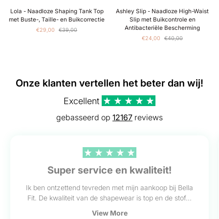
Lola
Ashley
Lola - Naadloze Shaping Tank Top
Ashley Slip - Naadloze High-Waist
-
Slip
met Buste-, Taille- en Buikcorrectie
Slip met Buikcontrole en
Naadloze
-
Antibacteriële Bescherming
€29,00
€39,00
Shaping
Naadloze
€24,00
€40,00
Tank
High-
Top
Waist
met
Slip
Buste-,
met
Taille-
Buikcontrole
Onze klanten vertellen het beter dan wij!
en
en
Buikcorrectie
Antibacteriële
Bescherming
Excellent
gebasseerd op
12167
reviews
Super service en kwaliteit!
Ik ben ontzettend tevreden met mijn aankoop bij Bella
Fit. De kwaliteit van de shapewear is top en de stof...
View More