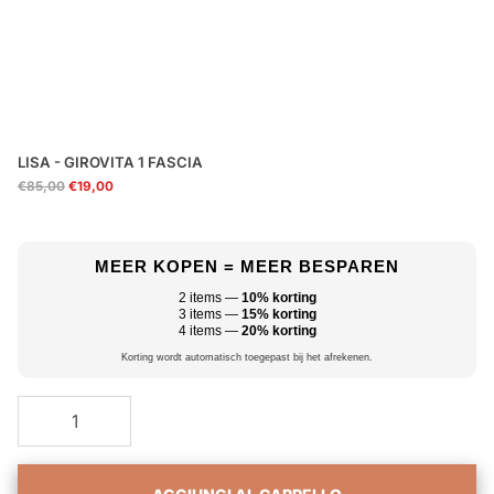
LISA - GIROVITA 1 FASCIA
€85,00
€19,00
MEER KOPEN = MEER BESPAREN
2 items —
10% korting
3 items —
15% korting
4 items —
20% korting
Korting wordt automatisch toegepast bij het afrekenen.
Aggiungendo al carrello
Aggiunto al carrello