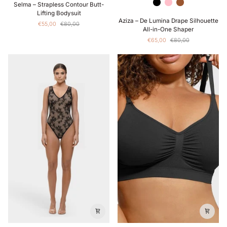
Zwart
Roze
Bruin
Selma – Strapless Contour Butt-
–
Lifting Bodysuit
Aziza
Strapless
Aziza – De Lumina Drape Silhouette
€55,00
€80,00
–
Contour
All-in-One Shaper
De
Butt-
€65,00
€80,00
Lumina
Lifting
Drape
Bodysuit
Silhouette
All-
in-
One
Shaper