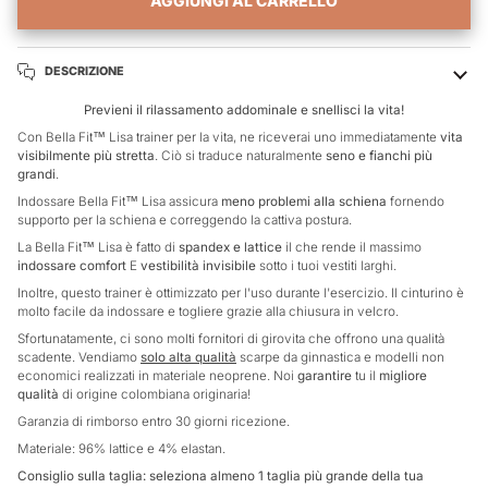
AGGIUNGI AL CARRELLO
DESCRIZIONE
Previeni il rilassamento addominale e snellisci la vita!
Con Bella Fit
™
Lisa trainer per la vita, ne riceverai uno immediatamente
vita
visibilmente più stretta
. Ciò si traduce naturalmente
seno e fianchi più
grandi
.
Indossare Bella Fit
™
Lisa
assicura
meno problemi alla schiena
fornendo
supporto per la schiena e correggendo la cattiva postura.
La Bella Fit
™ Lisa
è fatto di
spandex e lattice
il che rende il massimo
indossare comfort
E
vestibilità invisibile
sotto i tuoi vestiti larghi.
Inoltre, questo trainer è ottimizzato per l'uso durante l'esercizio. Il cinturino è
molto facile da indossare e togliere grazie alla chiusura in velcro.
Sfortunatamente, ci sono molti fornitori di girovita che offrono una qualità
scadente. Vendiamo
solo alta qualità
scarpe da ginnastica e modelli non
economici realizzati in materiale neoprene. Noi
garantire
tu il
migliore
qualità
di origine colombiana originaria!
Garanzia di rimborso entro 30 giorni
ricezione.
Materiale: 96% lattice e 4% elastan.
Consiglio sulla taglia: seleziona almeno 1 taglia più grande della tua