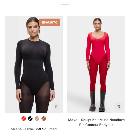
ESAURITO
Maya
Rood
Zwart
Licht
Bruin
Maya – Sculpt Knit Muse Naadloze
–
Bruin
Rib Contour Bodysuit
Milena
Sculpt
Milena – Ultra-Soft Sculpted