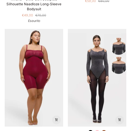
€59,00
€80,00
–
Knit
Silhouette Naadloze Long-Sleeve
Ultra-
Muse
Bodysuit
Soft
Naadloze
€49,00
€70,00
Sculpted
Rib
Esaurito
Silhouette
Contour
Naadloze
Bodysuit
Long-
Sleeve
Bodysuit
Selma