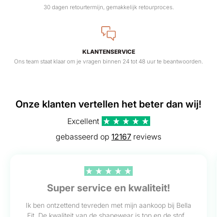
30 dagen retourtermijn, gemakkelijk retourproces.
KLANTENSERVICE
Ons team staat klaar om je vragen binnen 24 tot 48 uur te beantwoorden.
Onze klanten vertellen het beter dan wij!
Excellent
gebasseerd op
12167
reviews
Super service en kwaliteit!
Ik ben ontzettend tevreden met mijn aankoop bij Bella
Fit. De kwaliteit van de shapewear is top en de stof...