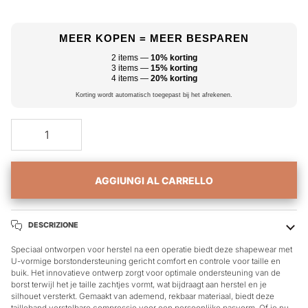
MEER KOPEN = MEER BESPAREN
2 items —
10% korting
3 items —
15% korting
4 items —
20% korting
Korting wordt automatisch toegepast bij het afrekenen.
Aggiungendo al carrello
Aggiunto al carrello
AGGIUNGI AL CARRELLO
DESCRIZIONE
Speciaal ontworpen voor herstel na een operatie biedt deze shapewear met
U-vormige borstondersteuning gericht comfort en controle voor taille en
buik. Het innovatieve ontwerp zorgt voor optimale ondersteuning van de
borst terwijl het je taille zachtjes vormt, wat bijdraagt aan herstel en je
silhouet versterkt. Gemaakt van ademend, rekbaar materiaal, biedt deze