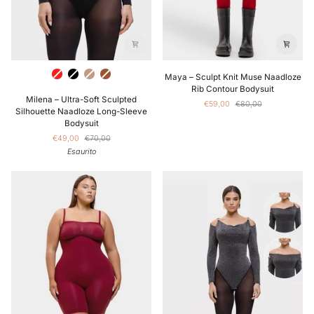
Maya
Rood
Zwart
Licht
Bruin
Maya – Sculpt Knit Muse Naadloze
–
Bruin
Rib Contour Bodysuit
Milena
Sculpt
Milena – Ultra-Soft Sculpted
€59,00
€80,00
–
Knit
Silhouette Naadloze Long-Sleeve
Ultra-
Muse
Bodysuit
Soft
Naadloze
€49,00
€70,00
Sculpted
Rib
Esaurito
Silhouette
Contour
Naadloze
Bodysuit
Long-
Sleeve
Bodysuit