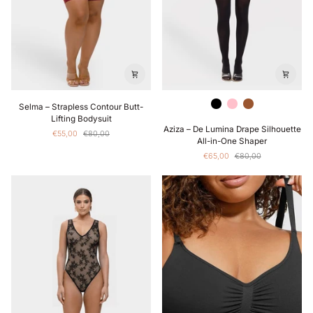
Selma
Zwart
Roze
Bruin
Selma – Strapless Contour Butt-
–
Lifting Bodysuit
Aziza
Strapless
Aziza – De Lumina Drape Silhouette
€55,00
€80,00
–
Contour
All-in-One Shaper
De
Butt-
€65,00
€80,00
Lumina
Lifting
Drape
Bodysuit
Silhouette
All-
in-
One
Shaper