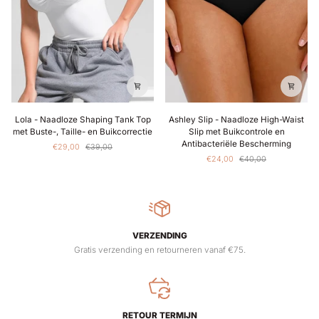
Lola
Ashley
Lola - Naadloze Shaping Tank Top
Ashley Slip - Naadloze High-Waist
-
Slip
met Buste-, Taille- en Buikcorrectie
Slip met Buikcontrole en
Naadloze
-
Antibacteriële Bescherming
€29,00
€39,00
Shaping
Naadloze
€24,00
€40,00
Tank
High-
Top
Waist
met
Slip
Buste-,
met
Taille-
Buikcontrole
en
en
Buikcorrectie
Antibacteriële
VERZENDING
Bescherming
Gratis verzending en retourneren vanaf €75.
RETOUR TERMIJN