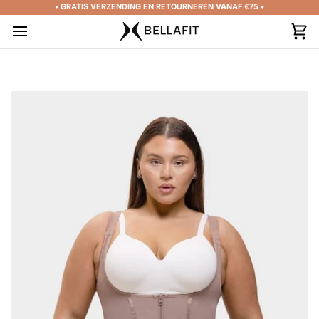
Salta
• GRATIS VERZENDING EN RETOURNEREN VANAF €75 •
al
contenuto
Car