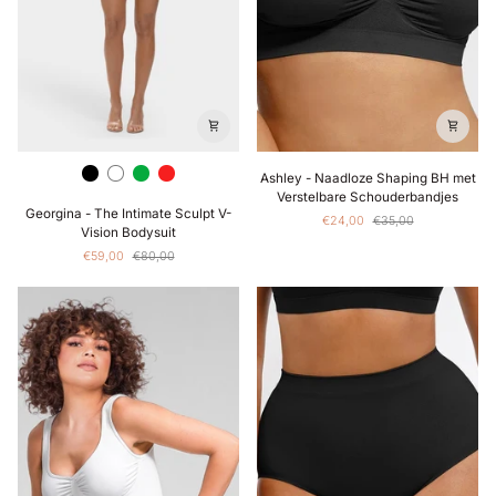
Ashley
Zwart
White
Groen
Rood
Ashley - Naadloze Shaping BH met
-
Verstelbare Schouderbandjes
Georgina
Naadloze
Georgina - The Intimate Sculpt V-
€24,00
€35,00
-
Shaping
Vision Bodysuit
The
BH
€59,00
€80,00
Intimate
met
Sculpt
Verstelbare
V-
Schouderbandjes
Vision
Bodysuit