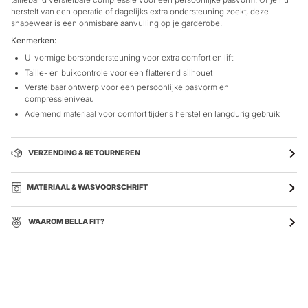
tailleband verstelbare compressie voor een persoonlijke pasvorm. Of je nu
herstelt van een operatie of dagelijks extra ondersteuning zoekt, deze
shapewear is een onmisbare aanvulling op je garderobe.
Kenmerken:
U-vormige borstondersteuning voor extra comfort en lift
Taille- en buikcontrole voor een flatterend silhouet
Verstelbaar ontwerp voor een persoonlijke pasvorm en
compressieniveau
Ademend materiaal voor comfort tijdens herstel en langdurig gebruik
VERZENDING & RETOURNEREN
MATERIAAL & WASVOORSCHRIFT
WAAROM BELLA FIT?